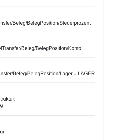
ansfer/Beleg/BelegPosition/Steuerprozent
LMTransfer/Beleg/BelegPosition/Konto
ransfer/Beleg/BelegPosition/Lager = LAGER
truktur:
BW
ur: