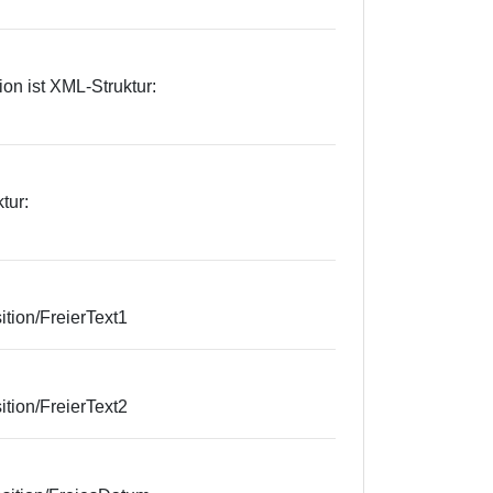
on ist XML-Struktur:
tur:
tion/FreierText1
tion/FreierText2