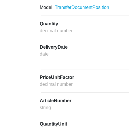
Model:
TransferDocumentPosition
Quantity
decimal number
DeliveryDate
date
PriceUnitFactor
decimal number
ArticleNumber
string
QuantityUnit