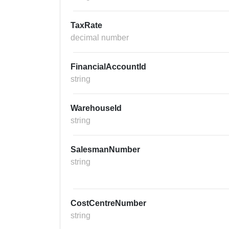
TaxRate
decimal number
FinancialAccountId
string
WarehouseId
string
SalesmanNumber
string
CostCentreNumber
string