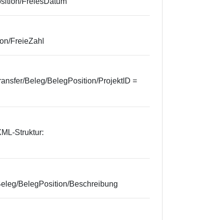
sition/FreiesDatum
ion/FreieZahl
ransfer/Beleg/BelegPosition/ProjektID =
ML-Struktur:
Beleg/BelegPosition/Beschreibung