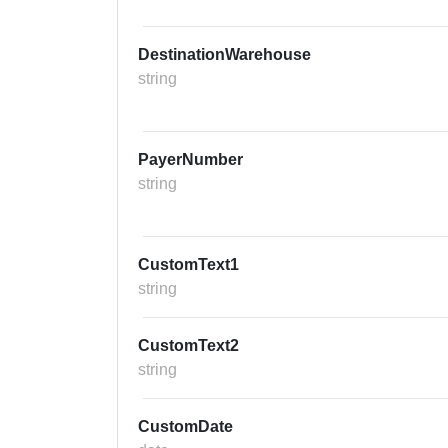
DestinationWarehouse
string
PayerNumber
string
CustomText1
string
CustomText2
string
CustomDate