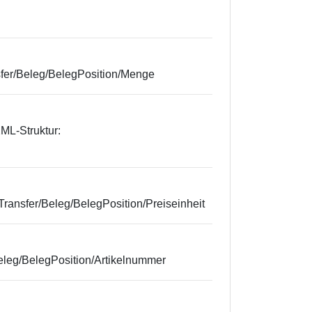
sfer/Beleg/BelegPosition/Menge
XML-Struktur:
MTransfer/Beleg/BelegPosition/Preiseinheit
eleg/BelegPosition/Artikelnummer