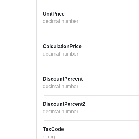
UnitPrice
decimal number
CalculationPrice
decimal number
DiscountPercent
decimal number
DiscountPercent2
decimal number
TaxCode
string