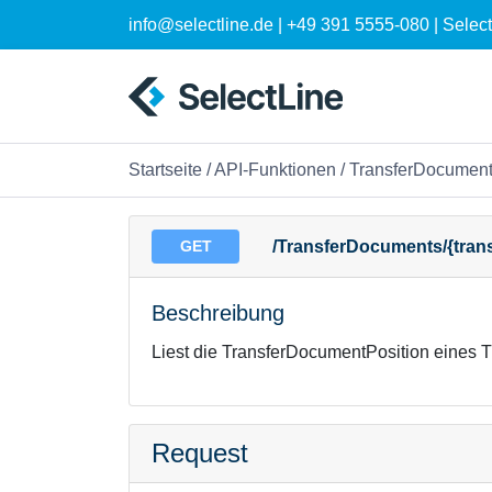
info@selectline.de | +49 391 5555-080 | Sele
Startseite
/
API-Funktionen
/
TransferDocumen
GET
/TransferDocuments/{tran
Beschreibung
Liest die TransferDocumentPosition eines
Request