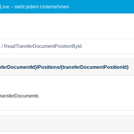
ctLine – steht jedem Unternehmen
t
/ ReadTransferDocumentPositionById
sferDocumentId}/Positions/{transferDocumentPositionId}
 TransferDocuments