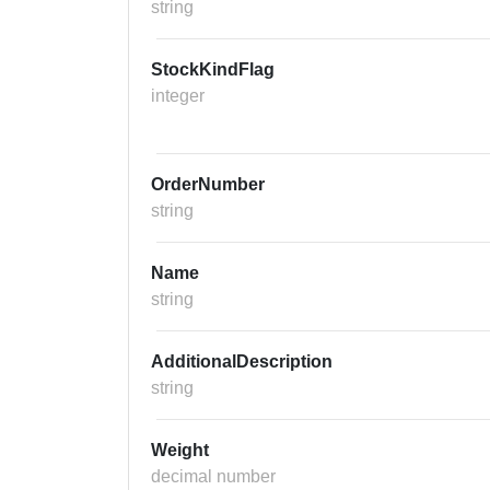
string
StockKindFlag
integer
OrderNumber
string
Name
string
AdditionalDescription
string
Weight
decimal number