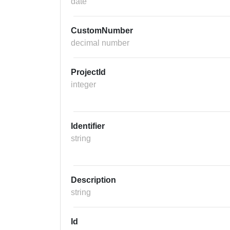
date
CustomNumber
decimal number
ProjectId
integer
Identifier
string
Description
string
Id