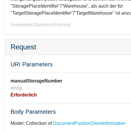
"StoragePlaceIdentifier"/"Warehouse", als auch der für
"TargetStoragePlaceIdentifier"/"TargetWarehouse" ist anz
Verwendet Backend-Prozess
Request
URI Parameters
manualStorageNumber
string
Erforderlich
Body Parameters
Model:
Collection of
DocumentPositionStoreInformation