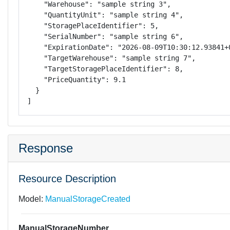
    "Warehouse": "sample string 3",

    "QuantityUnit": "sample string 4",

    "StoragePlaceIdentifier": 5,

    "SerialNumber": "sample string 6",

    "ExpirationDate": "2026-08-09T10:30:12.93841+0
    "TargetWarehouse": "sample string 7",

    "TargetStoragePlaceIdentifier": 8,

    "PriceQuantity": 9.1

  }

]
Response
Resource Description
Model:
ManualStorageCreated
ManualStorageNumber