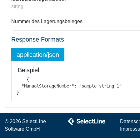
string
Nummer des Lagerungsbeleges
Response Formats
application/json
Beispiel:
{

  "ManualStorageNumber": "sample string 1"

}
© 2026 SelectLine
Datensc
Software GmbH
Impress