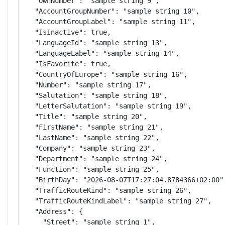
  "OwnNumber": "sample string 9",

  "AccountGroupNumber": "sample string 10",

  "AccountGroupLabel": "sample string 11",

  "IsInactive": true,

  "LanguageId": "sample string 13",

  "LanguageLabel": "sample string 14",

  "IsFavorite": true,

  "CountryOfEurope": "sample string 16",

  "Number": "sample string 17",

  "Salutation": "sample string 18",

  "LetterSalutation": "sample string 19",

  "Title": "sample string 20",

  "FirstName": "sample string 21",

  "LastName": "sample string 22",

  "Company": "sample string 23",

  "Department": "sample string 24",

  "Function": "sample string 25",

  "BirthDay": "2026-08-07T17:27:04.8784366+02:00",
  "TrafficRouteKind": "sample string 26",

  "TrafficRouteKindLabel": "sample string 27",

  "Address": {

    "Street": "sample string 1",
