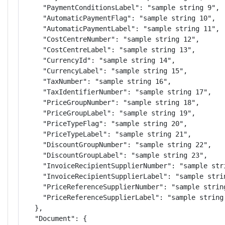
    "PaymentConditionsLabel": "sample string 9",

    "AutomaticPaymentFlag": "sample string 10",

    "AutomaticPaymentLabel": "sample string 11",

    "CostCentreNumber": "sample string 12",

    "CostCentreLabel": "sample string 13",

    "CurrencyId": "sample string 14",

    "CurrencyLabel": "sample string 15",

    "TaxNumber": "sample string 16",

    "TaxIdentifierNumber": "sample string 17",

    "PriceGroupNumber": "sample string 18",

    "PriceGroupLabel": "sample string 19",

    "PriceTypeFlag": "sample string 20",

    "PriceTypeLabel": "sample string 21",

    "DiscountGroupNumber": "sample string 22",

    "DiscountGroupLabel": "sample string 23",

    "InvoiceRecipientSupplierNumber": "sample stri
    "InvoiceRecipientSupplierLabel": "sample strin
    "PriceReferenceSupplierNumber": "sample string
    "PriceReferenceSupplierLabel": "sample string 
  },

  "Document": {
