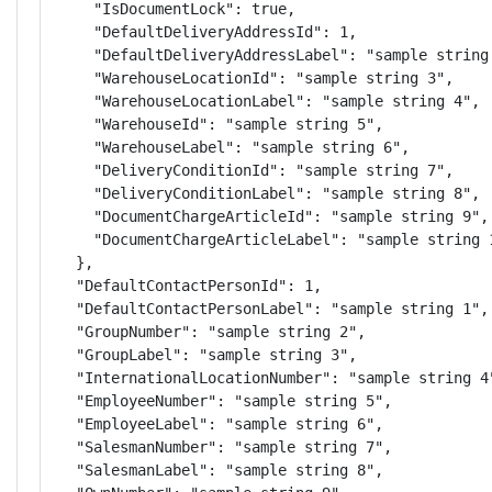
    "IsDocumentLock": true,

    "DefaultDeliveryAddressId": 1,

    "DefaultDeliveryAddressLabel": "sample string 
    "WarehouseLocationId": "sample string 3",

    "WarehouseLocationLabel": "sample string 4",

    "WarehouseId": "sample string 5",

    "WarehouseLabel": "sample string 6",

    "DeliveryConditionId": "sample string 7",

    "DeliveryConditionLabel": "sample string 8",

    "DocumentChargeArticleId": "sample string 9",

    "DocumentChargeArticleLabel": "sample string 1
  },

  "DefaultContactPersonId": 1,

  "DefaultContactPersonLabel": "sample string 1",

  "GroupNumber": "sample string 2",

  "GroupLabel": "sample string 3",

  "InternationalLocationNumber": "sample string 4"
  "EmployeeNumber": "sample string 5",

  "EmployeeLabel": "sample string 6",

  "SalesmanNumber": "sample string 7",

  "SalesmanLabel": "sample string 8",
