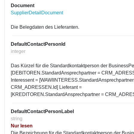
Document
SupplierDetailDocument
Die Belegdaten des Lieferanten.
DefaultContactPersonId
integer
Das Kürzel für die Standardkontaktperson der BusinessP
[DEBITOREN.StandardAnsprechpartner = CRM_ADRESS
Interessent = [WAWIINTERESS.StandardAnsprechpartner
CRM_ADRESSEN.Id] Lieferant =
[KREDITOREN.StandardAnsprechpartner = CRM_ADRES
DefaultContactPersonLabel
string
Nur lesen
Die Bezeichnung für die Standardkontaktperson der Busi