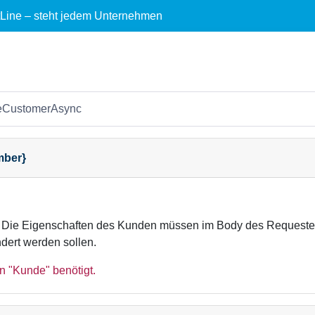
ctLine – steht jedem Unternehmen
eCustomerAsync
mber}
. Die Eigenschaften des Kunden müssen im Body des Requestes 
dert werden sollen.
n "Kunde" benötigt.