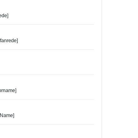
ede]
fanrede]
orname]
.Name]