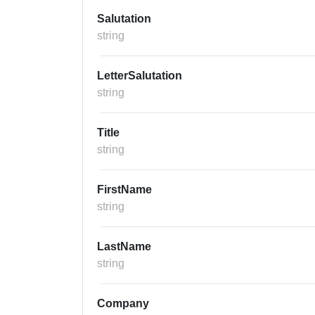
Salutation
string
LetterSalutation
string
Title
string
FirstName
string
LastName
string
Company