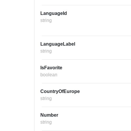
LanguageId
string
LanguageLabel
string
IsFavorite
boolean
CountryOfEurope
string
Number
string