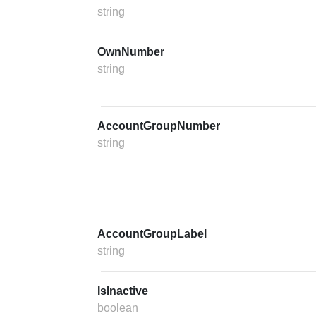
string
OwnNumber
string
AccountGroupNumber
string
AccountGroupLabel
string
IsInactive
boolean