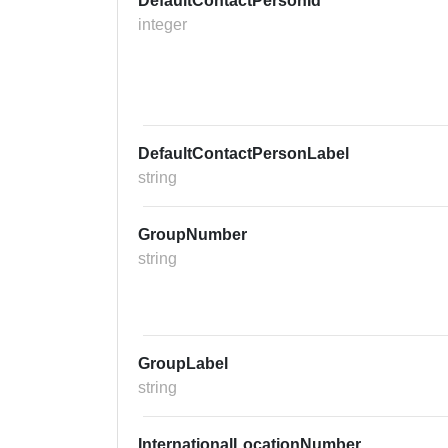
DefaultContactPersonId
integer
DefaultContactPersonLabel
string
GroupNumber
string
GroupLabel
string
InternationalLocationNumber