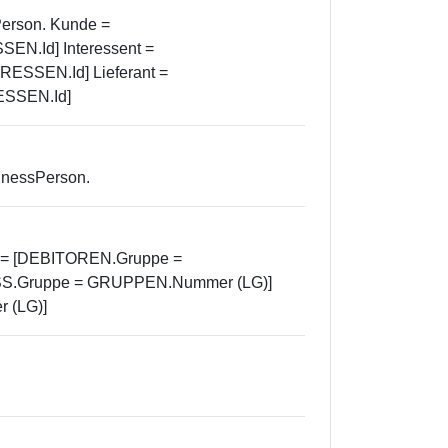
Person. Kunde =
N.Id] Interessent =
ESSEN.Id] Lieferant =
ESSEN.Id]
inessPerson.
e = [DEBITOREN.Gruppe =
SS.Gruppe = GRUPPEN.Nummer (LG)]
 (LG)]