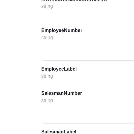
string
EmployeeNumber
string
EmployeeLabel
string
SalesmanNumber
string
SalesmanLabel