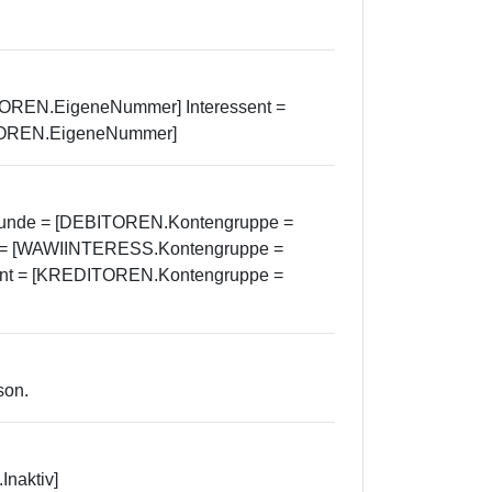
TOREN.EigeneNummer] Interessent =
TOREN.EigeneNummer]
 Kunde = [DEBITOREN.Kontengruppe =
 = [WAWIINTERESS.Kontengruppe =
ant = [KREDITOREN.Kontengruppe =
son.
Inaktiv]