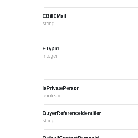
EBillEMail
string
ETypId
integer
IsPrivatePerson
boolean
BuyerReferenceIdentifier
string