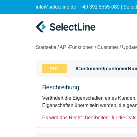
info@selectline.de | +49 391 5555-080 | Sele
Startseite
/
API-Funktionen
/
Customer
/ Updat
PUT
/Customers/{customerNu
Beschreibung
Verändert die Eigenschaften eines Kunden
Eigenschaften übermitteln werden, die geän
Es wird das Recht "Bearbeiten" für die Date