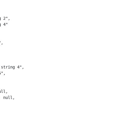
 2",

 4"

,

string 4",

",

ll,

 null,
