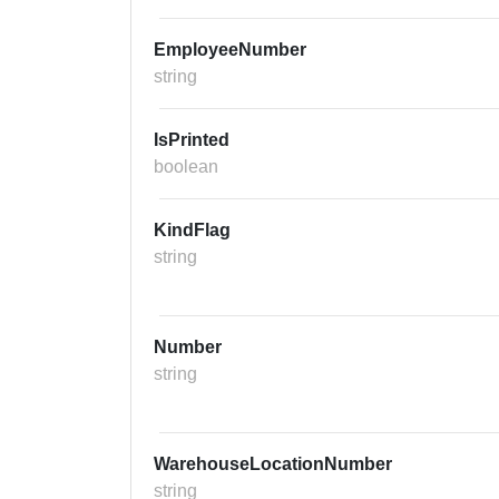
EmployeeNumber
string
IsPrinted
boolean
KindFlag
string
Number
string
WarehouseLocationNumber
string