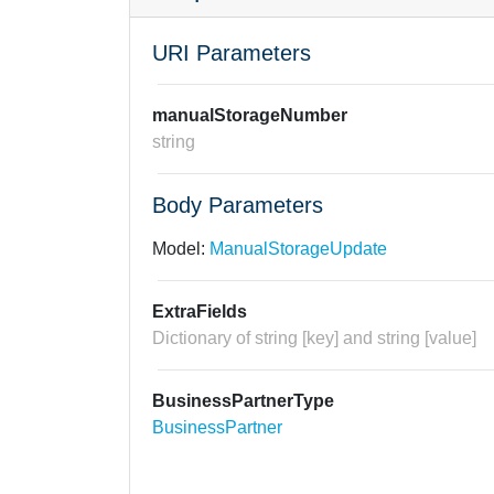
URI Parameters
manualStorageNumber
string
Body Parameters
Model:
ManualStorageUpdate
ExtraFields
Dictionary of string [key] and string [value]
BusinessPartnerType
BusinessPartner