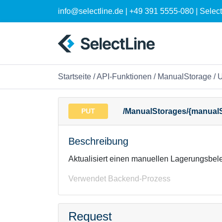
info@selectline.de | +49 391 5555-080 | Sele
Startseite
/
API-Funktionen
/
ManualStorage
/ 
PUT
/ManualStorages/{manual
Beschreibung
Aktualisiert einen manuellen Lagerungsbel
Verwendet Backend-Prozess
Request