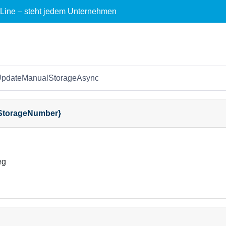
ctLine – steht jedem Unternehmen
UpdateManualStorageAsync
StorageNumber}
eg