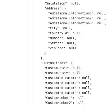
    "Salutation": null,

    "Address": {

      "AdditionalInformation1": null,
      "AdditionalInformation2": null,
      "AdditionalInformation3": null,
      "City": null,

      "CountryId": null,

      "Number": null,

      "Street": null,

      "ZipCode": null

    }

  },

  "CustomFields": {

    "CustomDate1": null,

    "CustomDate2": null,

    "CustomIndicator1": null,

    "CustomIndicator2": null,

    "CustomIndicator3": null,

    "CustomIndicator4": null,

    "CustomNumber1": null,

    "CustomNumber2": null,
