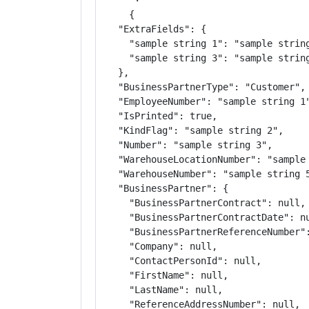
{

  "ExtraFields": {

    "sample string 1": "sample string
    "sample string 3": "sample string
  },

  "BusinessPartnerType": "Customer",

  "EmployeeNumber": "sample string 1"
  "IsPrinted": true,

  "KindFlag": "sample string 2",

  "Number": "sample string 3",

  "WarehouseLocationNumber": "sample 
  "WarehouseNumber": "sample string 5
  "BusinessPartner": {

    "BusinessPartnerContract": null,

    "BusinessPartnerContractDate": nu
    "BusinessPartnerReferenceNumber":
    "Company": null,

    "ContactPersonId": null,

    "FirstName": null,

    "LastName": null,

    "ReferenceAddressNumber": null,
