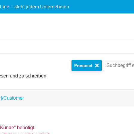
ctLine – steht jedem Unternehmen
×
Prospect
esen und zu schreiben.
r}/Customer
"Kunde" benötigt.