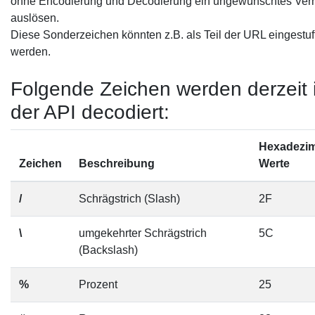
ohne Encodierung und Decodierung ein ungewünschtes Verh
auslösen.
Diese Sonderzeichen könnten z.B. als Teil der URL eingestuf
werden.
Folgende Zeichen werden derzeit 
der API decodiert:
Hexadezim
Zeichen
Beschreibung
Werte
/
Schrägstrich (Slash)
2F
\
umgekehrter Schrägstrich
5C
(Backslash)
%
Prozent
25