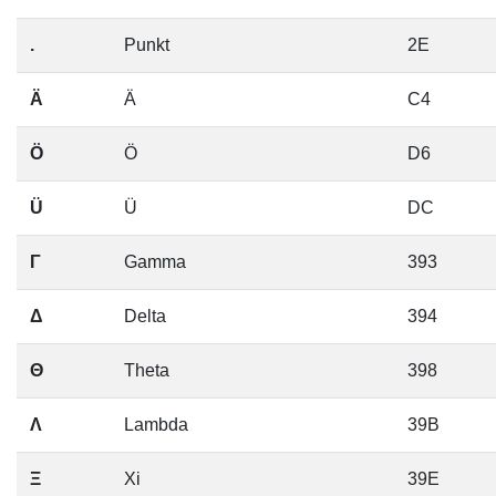
.
Punkt
2E
Ä
Ä
C4
Ö
Ö
D6
Ü
Ü
DC
Γ
Gamma
393
Δ
Delta
394
Θ
Theta
398
Λ
Lambda
39B
Ξ
Xi
39E