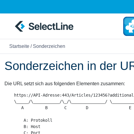
Startseite
/ Sonderzeichen
Sonderzeichen in der U
Die URL setzt sich aus folgenden Elementen zusammen:
    https://API-Adresse:443/Articles/123456?additional
    \_____/\___________/\_/\______________/ \_________
       A         B       C        D                 E

        A: Protokoll     

        B: Host    

        C: Port     
