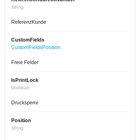
string
ReferenzKunde
CustomFields
CustomFieldsPosition
Freie Felder
IsPrintLock
boolean
Drucksperre
Position
string